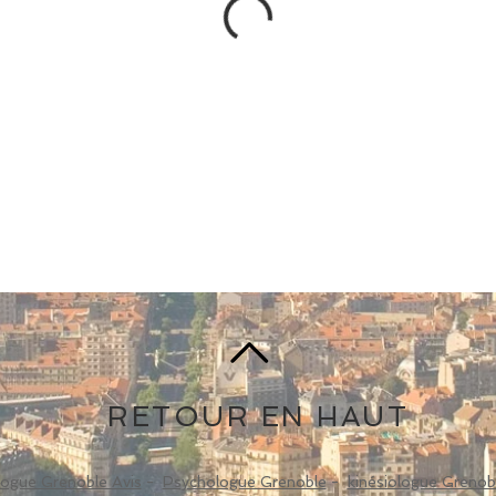
RETOUR EN HAUT
ogue Grenoble Avis
-
Psychologue Grenoble
-
kinésiologue Grenob