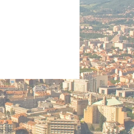
le
-
BluePixelCie